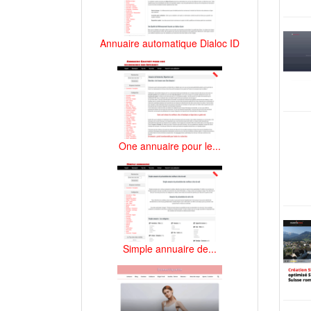
Annuaire automatique Dialoc ID
One annuaire pour le...
Simple annuaire de...