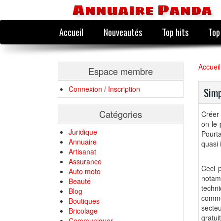
Annuaire Panda
Accueil
Nouveautés
Top hits
Top
Accueil
Espace membre
Connexion / Inscription
Simp
Catégories
Créer 
on le 
Juridique
Pourta
Annuaire
quasi 
Artisanat
Assurance
Ceci 
Auto moto
notamm
Beauté
techni
Blog
comme
Boutiques
secte
Bricolage
gratu
Communiquer