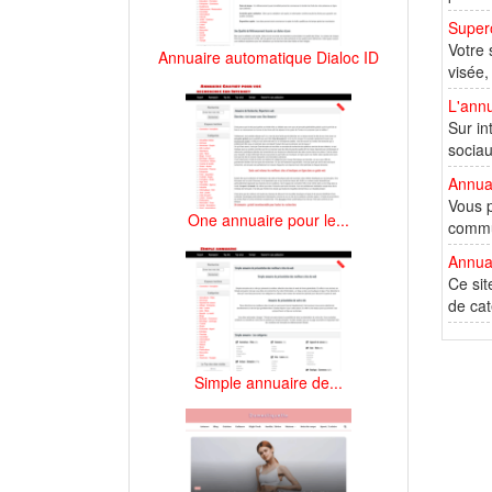
Supero
Votre 
Annuaire automatique Dialoc ID
visée,
L'annu
Sur in
sociau
Annua
Vous p
One annuaire pour le...
commun
Annuai
Ce sit
de cat
Simple annuaire de...