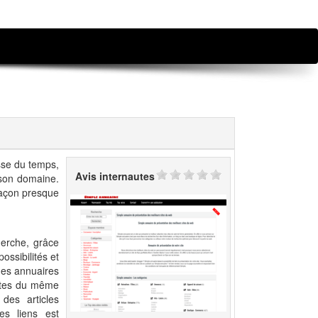
sse du temps,
Avis internautes
 son domaine.
 façon presque
herche, grâce
ossibilités et
des annuaires
sites du même
des articles
des liens est