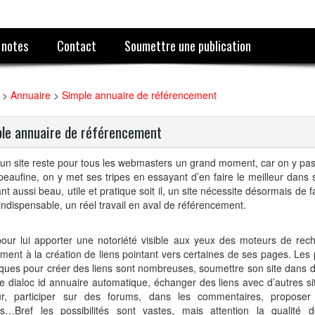
 notes
Contact
Soumettre une publication
>
Annuaire
>
Simple annuaire de référencement
le annuaire de référencement
un site reste pour tous les webmasters un grand moment, car on y pa
peaufine, on y met ses tripes en essayant d’en faire le meilleur dans
nt aussi beau, utile et pratique soit il, un site nécessite désormais de
indispensable, un réel travail en aval de référencement.
pour lui apporter une notoriété visible aux yeux des moteurs de rec
ent à la création de liens pointant vers certaines de ses pages. Les p
ques pour créer des liens sont nombreuses, soumettre son site dans 
 dialoc id annuaire automatique, échanger des liens avec d’autres 
ur, participer sur des forums, dans les commentaires, proposer 
its…Bref les possibilités sont vastes, mais attention la qualité 