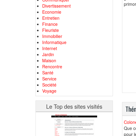
primor
Divertissement
Economie
Entretien
Finance
Fleuriste
Immobilier
Informatique
Internet
Jardin
Maison
Rencontre
Santé
Service
Société
Voyage
Le Top des sites visités
Thém
Colone
Que ce
pour l