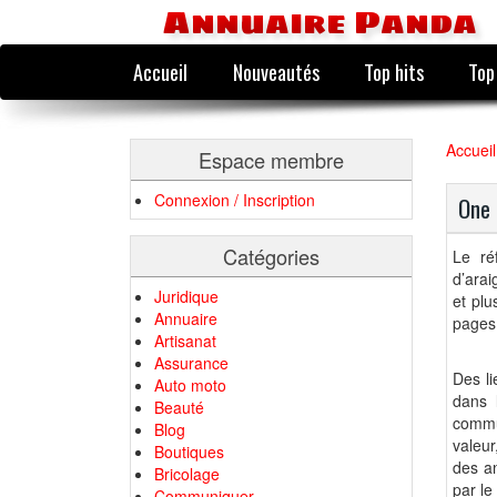
Annuaire Panda
Accueil
Nouveautés
Top hits
Top
Accueil
Espace membre
Connexion / Inscription
One 
Catégories
Le ré
d’arai
Juridique
et plu
Annuaire
pages 
Artisanat
Assurance
Des li
Auto moto
dans 
Beauté
commun
Blog
valeur
Boutiques
des a
Bricolage
par l
Communiquer