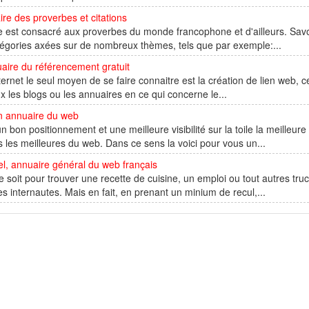
re des proverbes et citations
e est consacré aux proverbes du monde francophone et d'ailleurs. Sav
égories axées sur de nombreux thèmes, tels que par exemple:...
aire du référencement gratuit
ternet le seul moyen de se faire connaitre est la création de lien web, ce
x les blogs ou les annuaires en ce qui concerne le...
n annuaire du web
n bon positionnement et une meilleure visibilité sur la toile la meilleure
s les meilleures du web. Dans ce sens la voici pour vous un...
l, annuaire général du web français
 soit pour trouver une recette de cuisine, un emploi ou tout autres tru
es internautes. Mais en fait, en prenant un minium de recul,...