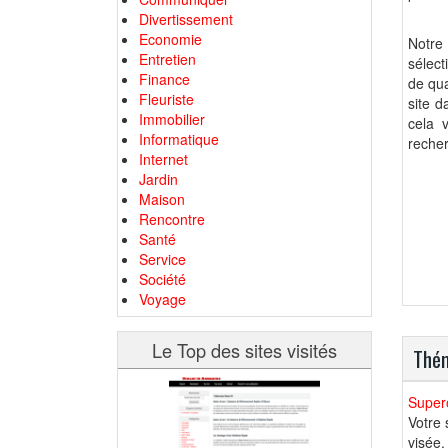
Divertissement
Economie
Notre
Entretien
sélec
Finance
de qua
Fleuriste
site d
Immobilier
cela 
Informatique
recher
Internet
Jardin
Maison
Rencontre
Santé
Service
Société
Voyage
Le Top des sites visités
Thém
Supero
Votre 
visée,