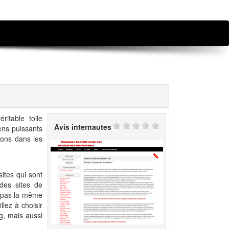
itable toile
Avis internautes
ens puissants
ions dans les
sites qui sont
des sites de
t pas la même
llez à choisir
g, mais aussi