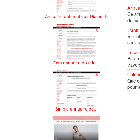
Annuai
Ce sit
Annuaire automatique Dialoc ID
de cat
L'annu
Sur in
sociau
Le bo
Pour u
One annuaire pour le...
traver
Colone
Que ce
pour l
Simple annuaire de...