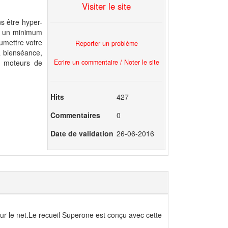
Visiter le site
ns être hyper-
nt un minimum
oumettre votre
Reporter un problème
la bienséance,
Ecrire un commentaire / Noter le site
s moteurs de
Hits
427
Commentaires
0
Date de validation
26-06-2016
g sur le net.Le recueil Superone est conçu avec cette