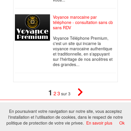
Voyance marocaine par
téléphone - consultation sans cb
sans RDV
Voyance Téléphone Premium,
c'est un site qui incarne la
voyance marocaine authentique
et traditionnelle, en s'appuyant
sur l'héritage de nos ancêtres et
des grandes...
1
2
3
sur 3
© 2026 W@T (Fork durable de Arfooo) | Accompagné par :
Robothumb
,
En poursuivant votre navigation sur notre site, vous acceptez
FontAwesome
l'installation et l'utilisation de cookies, dans le respect de notre
Tous droits réservés - Toute reproduction du contenu de ce site, même
politique de protection de votre vie privee.
En savoir plus
Ok
partielle, est interdite sans accord du propriétaire.