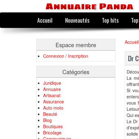
Annuaire Panda
Accueil
Nouveautés
Top hits
Top
Accueil
Espace membre
Connexion / Inscription
Dr C
Catégories
Décou
La mé
Juridique
offran
Annuaire
Si vo
Artisanat
enten
Assurance
vous f
Auto moto
Letour
Beauté
Qui es
Blog
Le Dr
Boutiques
d'expé
Bricolage
solid
Communiquer