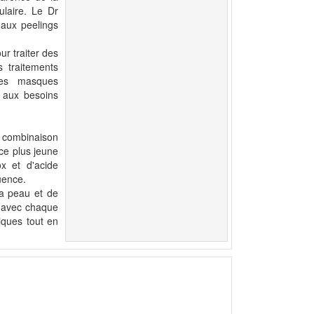
ulaire. Le Dr
 aux peelings
ur traiter des
s traitements
des masques
d aux besoins
ne combinaison
ce plus jeune
ox et d'acide
uence.
la peau et de
n avec chaque
iques tout en