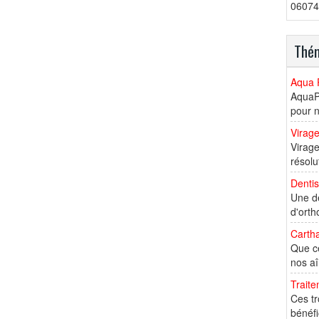
06074
Thém
Aqua 
AquaPe
pour n
Virage
Virag
résolu
Denti
Une de
d'orth
Cartha
Que ce
nos aî
Trait
Ces tr
bénéfi