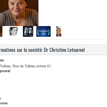
rmations sur la société: Dr Christine Letournel
se
a Tolbiac, Rue de Tolbiac entrée 67,
postal
e
hone