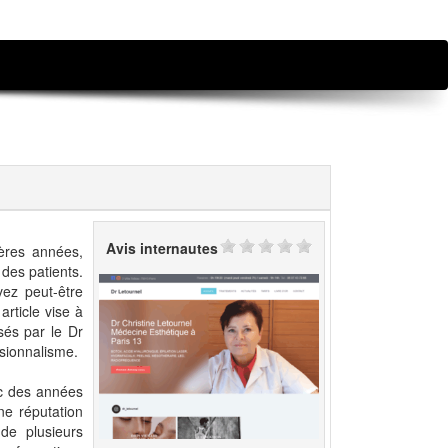
Avis internautes
ères années,
 des patients.
vez peut-être
rticle vise à
sés par le Dr
ssionnalisme.
ec des années
ne réputation
de plusieurs