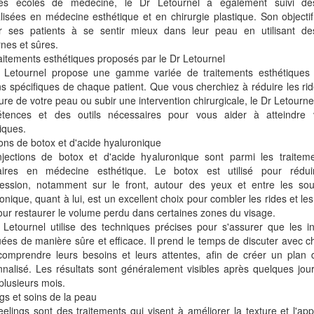
es écoles de médecine, le Dr Letournel a également suivi de
lisées en médecine esthétique et en chirurgie plastique. Son objectif 
er ses patients à se sentir mieux dans leur peau en utilisant de
nes et sûres.
aitements esthétiques proposés par le Dr Letournel
 Letournel propose une gamme variée de traitements esthétiques
s spécifiques de chaque patient. Que vous cherchiez à réduire les rid
ture de votre peau ou subir une intervention chirurgicale, le Dr Letourn
tences et des outils nécessaires pour vous aider à atteindre v
iques.
ions de botox et d'acide hyaluronique
njections de botox et d'acide hyaluronique sont parmi les traitem
aires en médecine esthétique. Le botox est utilisé pour rédui
ression, notamment sur le front, autour des yeux et entre les sour
onique, quant à lui, est un excellent choix pour combler les rides et les 
ur restaurer le volume perdu dans certaines zones du visage.
Letournel utilise des techniques précises pour s'assurer que les in
uées de manière sûre et efficace. Il prend le temps de discuter avec c
comprendre leurs besoins et leurs attentes, afin de créer un plan 
nalisé. Les résultats sont généralement visibles après quelques jou
plusieurs mois.
gs et soins de la peau
elings sont des traitements qui visent à améliorer la texture et l'ap