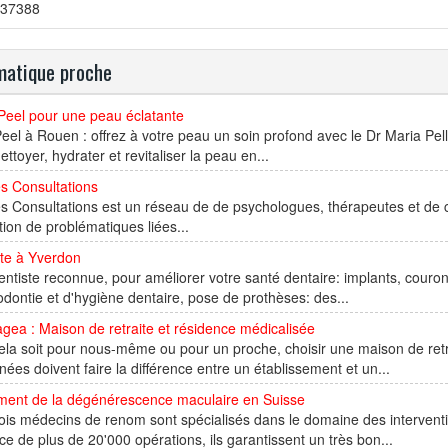
37388
atique proche
Peel pour une peau éclatante
el à Rouen : offrez à votre peau un soin profond avec le Dr Maria Pel
ettoyer, hydrater et revitaliser la peau en...
s Consultations
es Consultations est un réseau de de psychologues, thérapeutes et d
tion de problématiques liées...
ste à Yverdon
ntiste reconnue, pour améliorer votre santé dentaire: implants, couron
odontie et d'hygiène dentaire, pose de prothèses: des...
gea : Maison de retraite et résidence médicalisée
la soit pour nous-même ou pour un proche, choisir une maison de retr
nées doivent faire la différence entre un établissement et un...
ement de la dégénérescence maculaire en Suisse
ois médecins de renom sont spécialisés dans le domaine des interventi
ce de plus de 20'000 opérations, ils garantissent un très bon...