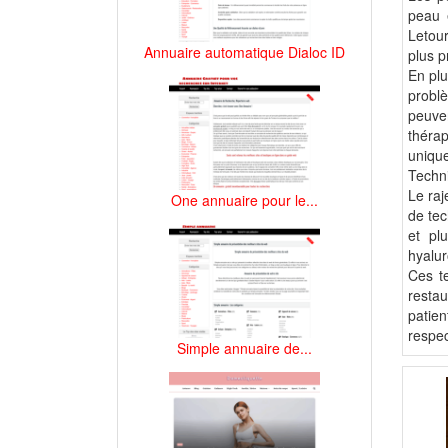
peau e
Letour
Annuaire automatique Dialoc ID
plus p
En plu
probl
peuve
théra
unique
Techn
Le raj
One annuaire pour le...
de tec
et pl
hyalur
Ces te
restau
patien
respec
Simple annuaire de...