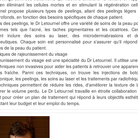
n éliminant les cellules mortes et en stimulant la régénération cell
nel propose plusieurs types de peelings, allant des peelings légers
rofonds, en fonction des besoins spécifiques de chaque patient.
s des peelings, le Dr Letournel offre une variété de soins de la peau po
èmes tels que l'acné, les taches pigmentaires et les cicatrices. Ce
nt inclure des soins au laser, des microdermabrasions et 
peutiques. Chaque soin est personnalisé pour s'assurer qu'il répon
s de la peau du patient.
iques de rajeunissement du visage
eunissement du visage est une spécialité du Dr Letournel. Il utilise u
hniques non invasives pour aider les patients à retrouver une apparen
us fraîche. Parmi ces techniques, on trouve les injections de bot
onique, les peelings, les soins au laser et les traitements par radiofréq
chniques permettent de réduire les rides, d'améliorer la texture de 
rer le volume perdu. Le Dr Letournel travaille en étroite collaboratio
t pour créer un plan de traitement qui répond à leurs objectifs esthét
tant leur budget et leur emploi du temps.