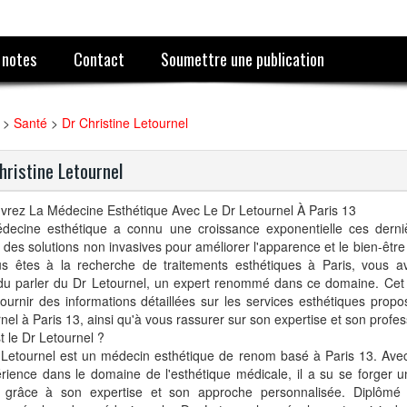
 notes
Contact
Soumettre une publication
>
Santé
>
Dr Christine Letournel
hristine Letournel
vrez La Médecine Esthétique Avec Le Dr Letournel À Paris 13
decine esthétique a connu une croissance exponentielle ces derni
t des solutions non invasives pour améliorer l'apparence et le bien-être
us êtes à la recherche de traitements esthétiques à Paris, vous a
du parler du Dr Letournel, un expert renommé dans ce domaine. Cet a
ournir des informations détaillées sur les services esthétiques propo
nel à Paris 13, ainsi qu'à vous rassurer sur son expertise et son profe
t le Dr Letournel ?
 Letournel est un médecin esthétique de renom basé à Paris 13. Av
rience dans le domaine de l'esthétique médicale, il a su se forger u
e grâce à son expertise et son approche personnalisée. Diplômé 