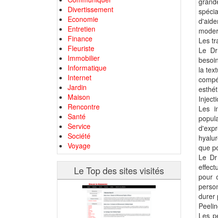
grand
Divertissement
spécia
Economie
d'aid
Entretien
moder
Finance
Les tr
Fleuriste
Le Dr
Immobilier
besoin
Informatique
la tex
Internet
compé
Jardin
esthét
Maison
Inject
Rencontre
Les i
Santé
popul
Service
d'exp
Société
hyalur
Voyage
que po
Le Dr 
effect
Le Top des sites visités
pour 
person
durer 
Peelin
Les pe