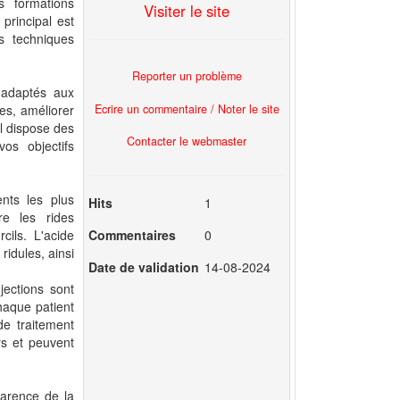
s formations
Visiter le site
principal est
s techniques
Reporter un problème
 adaptés aux
Ecrire un commentaire / Noter le site
es, améliorer
el dispose des
Contacter le webmaster
os objectifs
ents les plus
Hits
1
re les rides
Commentaires
0
cils. L'acide
ridules, ainsi
Date de validation
14-08-2024
jections sont
haque patient
de traitement
rs et peuvent
parence de la