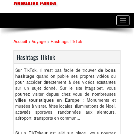
Annuaire Panda
Toggl
navig
Accueil
>
Voyage
>
Hashtags TikTok
Hashtags TikTok
Sur TikTok, il n'est pas facile de trouver
de bons
hashtags
quand on publie ses propres vidéos ou
pour accéder directement à des vidéos existantes
sur un sujet donné. Sur le site htags.bet, vous
pourrez visiter depuis chez vous de nombreuses
villes touristiques en Europe
: Monuments et
musées à visiter, fêtes locales, illuminations de Noël,
activités sportives, randonnées aux alentours,
aéroport, transports en commun...
Si un TikTokeur est allé sur place, vous pourrez