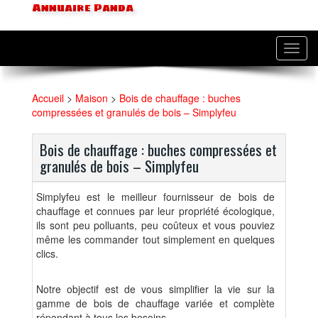
Annuaire Panda
Toggl
navig
Accueil
>
Maison
>
Bois de chauffage : buches
compressées et granulés de bois – Simplyfeu
Bois de chauffage : buches compressées et
granulés de bois – Simplyfeu
Simplyfeu est le meilleur fournisseur de bois de
chauffage et connues par leur propriété écologique,
ils sont peu polluants, peu coûteux et vous pouviez
même les commander tout simplement en quelques
clics.
Notre objectif est de vous simplifier la vie sur la
gamme de bois de chauffage variée et complète
répondant à tous les besoins.