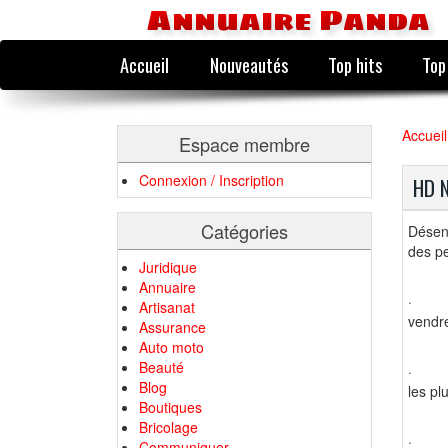
Annuaire Panda
Accueil
Nouveautés
Top hits
Top
Accueil
Espace membre
Connexion / Inscription
HD 
Catégories
Désen
des p
Juridique
Annuaire
·
Artisanat
vendre
Assurance
Auto moto
Beauté
·
Blog
les pl
Boutiques
Bricolage
·
Communiquer