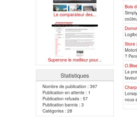
Bois d
Simply
Le comparateur des...
coûteu
Domot
Logib
Store
Motori
? Pens
Superone le meilleur pour...
O.Bise
La pro
Statistiques
faveur
Nombre de publication : 397
Charp
Publication en attente : 1
Lorsqu
Publication refusés : 57
nous s
Publication bannis : 3
Catégories : 28