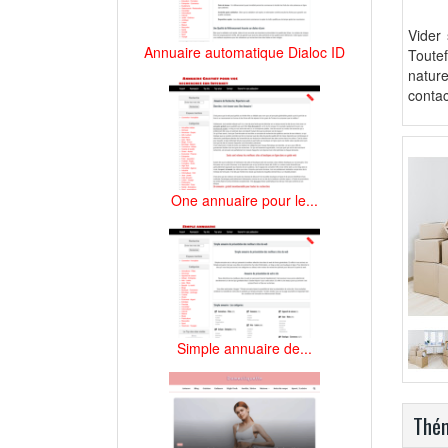
Vider
Annuaire automatique Dialoc ID
Toutef
nature
contac
One annuaire pour le...
Simple annuaire de...
Thém