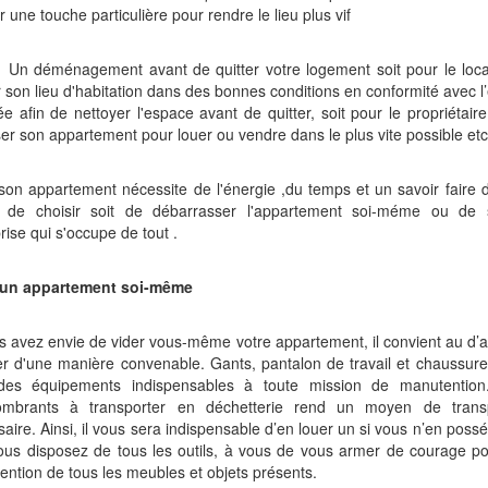
 une touche particulière pour rendre le lieu plus vif
Un déménagement avant de quitter votre logement soit pour le locat
r son lieu d'habitation dans des bonnes conditions en conformité avec l’
ée afin de nettoyer l'espace avant de quitter, soit pour le propriétair
ser son appartement pour louer ou vendre dans le plus vite possible etc
son appartement nécessite de l'énergie ,du temps et un savoir faire d
é de choisir soit de débarrasser l'appartement soi-méme ou de so
rise qui s'occupe de tout .
 un appartement soi-même
s avez envie de vider vous-même votre appartement, il convient au d’
r d'une manière convenable. Gants, pantalon de travail et chaussure
des équipements indispensables à toute mission de manutentio
ombrants à transporter en déchetterie rend un moyen de transpor
aire. Ainsi, il vous sera indispensable d’en louer un si vous n’en pos
us disposez de tous les outils, à vous de vous armer de courage pou
ntion de tous les meubles et objets présents.