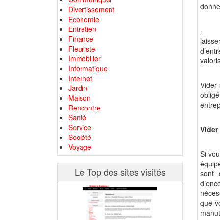
donner
Divertissement
Economie
Entretien
·
Finance
laisse
Fleuriste
d’entr
Immobilier
valori
Informatique
Internet
Vider 
Jardin
oblig
Maison
entrep
Rencontre
Santé
Service
Vider
Société
Voyage
Si vou
équipe
Le Top des sites visités
sont 
d’enc
nécess
que vo
manute