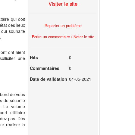
Visiter le site
aire qui doit
état des lieux
Reporter un problème
e qui souhaite
Ecrire un commentaire / Noter le site
.
ont ont aient
Hits
0
lliciter une
Commentaires
0
Date de validation
04-05-2021
abord de vous
s de sécurité
n. Le volume
t utilitaire
sédez pas. Dés
r réaliser la